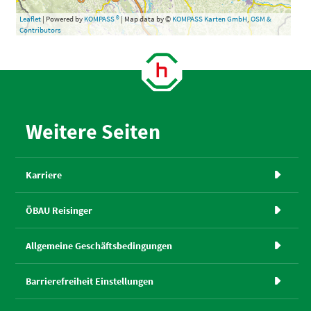
Leaflet
| Powered by
KOMPASS ®
| Map data by ©
KOMPASS Karten GmbH
,
OSM &
Contributors
Weitere Seiten
Karriere

ÖBAU Reisinger

Allgemeine Geschäftsbedingungen

Barrierefreiheit Einstellungen
